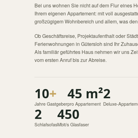
Bei uns wohnen Sie nicht auf dem Flur eines Ho
Ihrem eigenen Appartement: mit voll ausgestatt
großzügigem Wohnbereich und allem, was den A
Ob Geschäftsreise, Projektaufenthalt oder Städt
Ferienwohnungen in Gütersloh sind Ihr Zuhause
Als familiär geführtes Haus nehmen wir uns Zeit
vom ersten Anruf bis zur Abreise.
10
+
45
m²
2
Jahre Gastgeber
pro Appartement
Deluxe-Appartem
2
450
Schlafsofas
Mbit/s Glasfaser