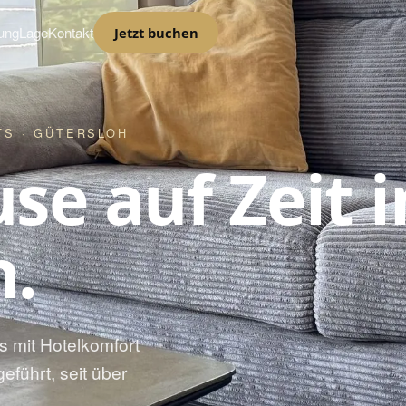
ung
Lage
Kontakt
Jetzt buchen
S · GÜTERSLOH
se auf Zeit i
h.
 mit Hotelkomfort
eführt, seit über