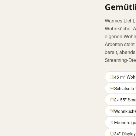
Gemütlic
Warmes Licht,
Wohnküche: Ap
eigenen Wohnu
Arbeiten steht
bereit, abend
Streaming-Die
45 m² Woh
Schlafsof
2× 55″ Sma
Wohnküche 
Ebenerdig
34″ Displa