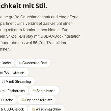
hkeit mit Stil.
 eine große Couchlandschaft und eine offene
artment Eins verbindet das Gefühl einer
ng mit dem Komfort eines Hotels. Zum
 ein 34-Zoll-Display mit USB-C-Dockingstation
s übernehmen zwei 55-Zoll-TVs mit Ihren
nsten.
nfläche
Queensize-Bett
a im Wohnzimmer
rt-TV mit Streaming
mit Essbereich
Schreibtisch
e Dusche
Eigener Stellplatz
y & USB-C-Dock
Waschmaschine