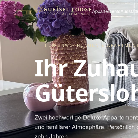
GUETSEL LODGE
Appartements
Ausstatt
DIE APPARTEMENTS
FERIENWOHNUNGEN & APARTMENT
Ihr Zuhau
Güterslo
Zwei hochwertige Deluxe-Appartements
und familiärer Atmosphäre. Persönlich g
zehn Jahren.